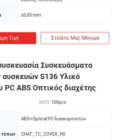
α
±0,05 mm
ερη Τιμή
Στείλτε Μας Μήνυμα
συσκευασία Συσκευάσματα
 συσκευών S136 Υλικό
υ PC ABS Οπτικός διαχέτης
MOQ:
100pcs
ABS+Optical PC διασκορπιστών
 τύπων
CHAT_TC_COVER_R0