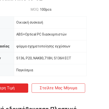
MOQ:
100pcs
Οικιακή συσκευή
ABS+Optical PC διασκορπιστών
ασίας
φόρμα σχηματοποίησης εγχύσεων
ν
S136, P20, NAK80,718H, S136H ECT
Παγκόσμια
ερη Τιμή
Στείλτε Μας Μήνυμα