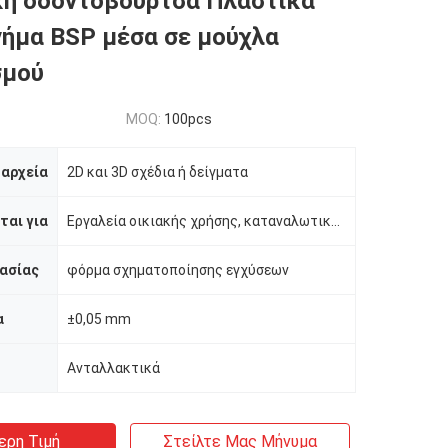
κή οδοντόβουρτσα Πλαστικά
νήμα BSP μέσα σε μούχλα
σμού
MOQ:
100pcs
 αρχεία
2D και 3D σχέδια ή δείγματα
ται για
Εργαλεία οικιακής χρήσης, καταναλωτικά αγαθά κλπ.
ασίας
φόρμα σχηματοποίησης εγχύσεων
α
±0,05 mm
Ανταλλακτικά
ερη Τιμή
Στείλτε Μας Μήνυμα