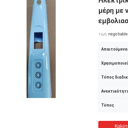
Ηλεκτρι
μέρη με 
εμβολια
τιμή:
negotiable
Απαιτούμενα
Χρησιμοποιεί
Τύπος διαδικ
Ανεκτικότητ
Τύπος
Καλύτ