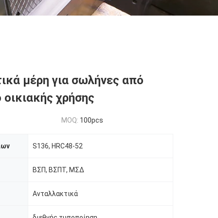
ικά μέρη για σωλήνες από
 οικιακής χρήσης
MOQ:
100pcs
ίων
S136, HRC48-52
ΒΣΠ, ΒΣΠΤ, ΜΣΔ
Ανταλλακτικά
διεθνής τυποποίηση