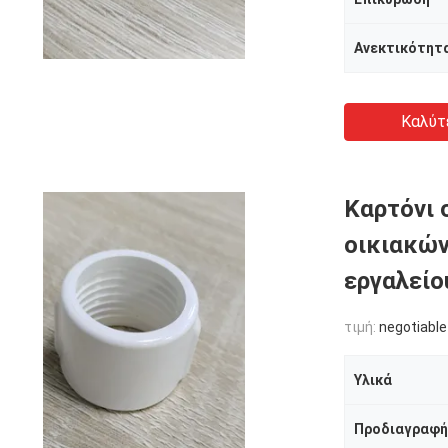
Ανεκτικότητ
Καλύτ
Καρτόνι 
οικιακών
εργαλείο
τιμή:
negotiable
Υλικά
Προδιαγραφή