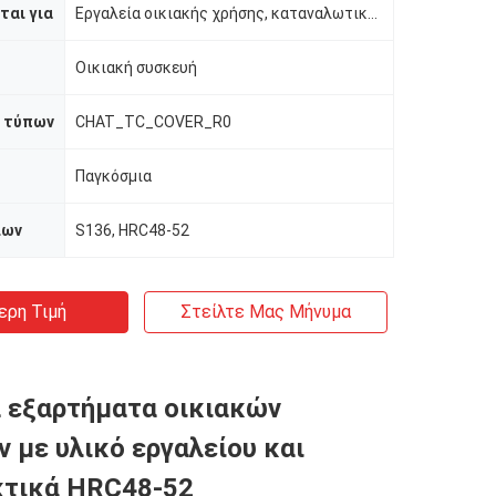
ται για
Εργαλεία οικιακής χρήσης, καταναλωτικά αγαθά κλπ.
Οικιακή συσκευή
 τύπων
CHAT_TC_COVER_R0
Παγκόσμια
ίων
S136, HRC48-52
ερη Τιμή
Στείλτε Μας Μήνυμα
α εξαρτήματα οικιακών
 με υλικό εργαλείου και
κτικά HRC48-52