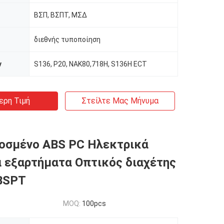
ΒΣΠ, ΒΣΠΤ, ΜΣΔ
διεθνής τυποποίηση
ν
S136, P20, NAK80,718H, S136H ECT
ερη Τιμή
Στείλτε Μας Μήνυμα
οσμένο ABS PC Ηλεκτρικά
 εξαρτήματα Οπτικός διαχέτης
BSPT
MOQ:
100pcs