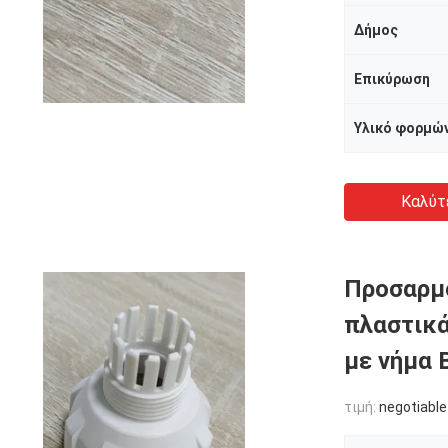
Δήμος
Επικύρωση
Υλικό φορμώ
Καλύτ
Προσαρμ
πλαστικά
με νήμα 
τιμή:
negotiable