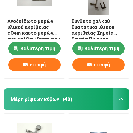
Ανοξείδωτο μερών
Σύνθετα χαλκού
υλικού ακρίβειας
Συστατικά υλικού
cOem καυτό μερών
ακριβείας Σημεία
που γαλβανίζεται που
Σημεία Πίνακες
σφραγίζει
καλωδίωσης
Καλύτερη τιμή
Καλύτερη τιμή
επαφή
επαφή
Μέρη ρίψεων κύβων
(40)