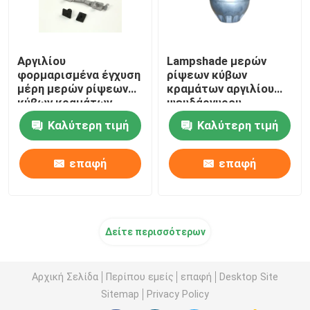
Αργιλίου
Lampshade μερών
φορμαρισμένα έγχυση
ρίψεων κύβων
μέρη μερών ρίψεων
κραμάτων αργιλίου
κύβων κραμάτων
ψευδάργυρου
Deburring
συνήθειας cOem
Καλύτερη τιμή
Καλύτερη τιμή
επαφή
επαφή
Δείτε περισσότερων
Αρχική Σελίδα
Περίπου εμείς
επαφή
Desktop Site
Sitemap
Privacy Policy