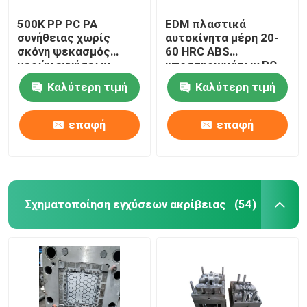
500K PP PC PA
EDM πλαστικά
συνήθειας χωρίς
αυτοκίνητα μέρη 20-
σκόνη ψεκασμός
60 HRC ABS
μερών εγχύσεων
υποστηριγμάτων PC
φορμαρισμένος
επικεφαλής
Καλύτερη τιμή
Καλύτερη τιμή
πλαστικό
επαφή
επαφή
Σχηματοποίηση εγχύσεων ακρίβειας
(54)