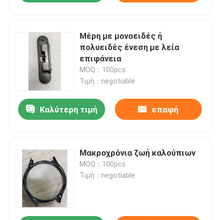
Μέρη με μονοειδές ή
πολυειδές ένεση με λεία
επιφάνεια
MOQ：100pcs
Τιμή：negotiable
Καλύτερη τιμή
επαφή
Μακροχρόνια ζωή καλούπιων
MOQ：100pcs
Τιμή：negotiable