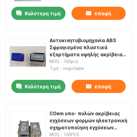
Καλύτερη τιμή
επαφή
Αυτοκινητοβιομηχανία ABS
Σφραγισμένα πλαστικά
εξαρτήματα υψηλής ακρίβειας
Ανεκτικότητα προσαρμοσμένη
MOQ：100pcs
Τιμή：negotiable
Καλύτερη τιμή
επαφή
Αρχική Σελίδα
COem υπο- πυλών ακρίβειας
Προϊόντα
εγχύσεων φορμών ηλεκτρονική
σχηματοποίηση εγχύσεων
προϊόντων πλαστική
Βίντεο
MOQ：100PCS