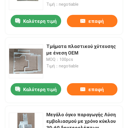
Τιμή：negotiable
Σχετικά με εμάς
Καλύτερη τιμή
επαφή
Γύρος εργοστασίων
Τμήματα πλαστικού χύτευσης
Ποιοτικός έλεγχος
με ένεση OEM
MOQ：100pcs
Τιμή：negotiable
Ζητήστε ένα απόσπασμα
εξαρτήματα χυτευμένα με έγχυση
Καλύτερη τιμή
επαφή
φορμαρισμένα πλαστικό μέρη
Μεγάλο όγκο παραγωγής Λύση
εμβολιασμού με χρόνο κύκλου
Σχηματοποίηση εγχύσεων ακρίβειας
30-60 δευτερολέπτων