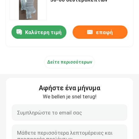
Μέρη υλικού ακρίβειας
Καλύτερη τιμή
επαφή
Μέρη ρίψεων κύβων
Φόρμα ρίψεων κύβων
Δείτε περισσότερων
Εξαρτήματα από καουτσούκ σιλικόνης
Αφήστε ένα μήνυμα
Φόρμα εγχύσεων σιλικόνης
We bellen je snel terug!
Μέρη τηλεπικοινωνιών
Πλαστικά ιατρικά μέρη σχηματοποίησης εγχύσεων