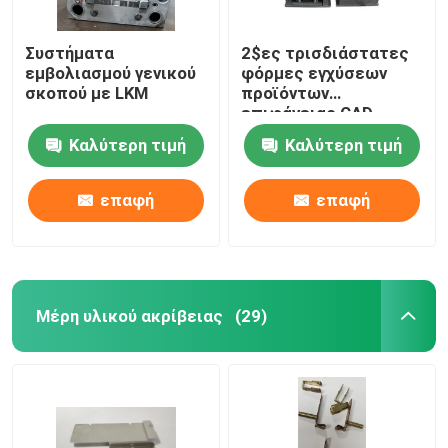
Συστήματα
2$ες τρισδιάστατες
εμβολιασμού γενικού
φόρμες εγχύσεων
σκοπού με LKM
προϊόντων
επιφάνειας CAD
γυαλίζοντας για τα
Καλύτερη τιμή
Καλύτερη τιμή
οικιακά προϊόντα
επαφή
επαφή
Μέρη υλικού ακρίβειας
(29)