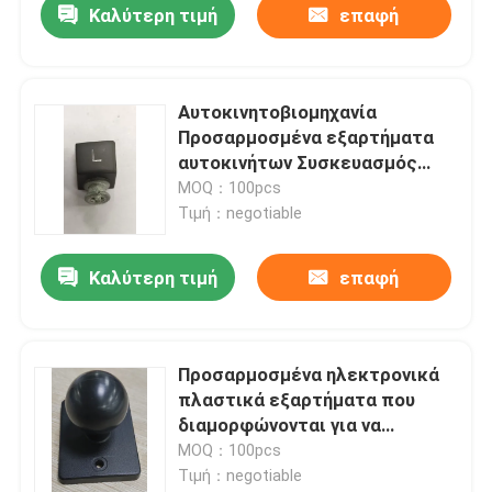
Καλύτερη τιμή
επαφή
Αυτοκινητοβιομηχανία
Προσαρμοσμένα εξαρτήματα
αυτοκινήτων Συσκευασμός
ένεσης με προσαρμοσμένο
MOQ：100pcs
σχεδιασμό
Τιμή：negotiable
Καλύτερη τιμή
επαφή
Προσαρμοσμένα ηλεκτρονικά
πλαστικά εξαρτήματα που
διαμορφώνονται για να
ανταποκρίνονται στις
MOQ：100pcs
απαιτήσεις της βιομηχανίας
Τιμή：negotiable