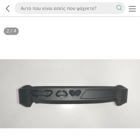
2
/
4