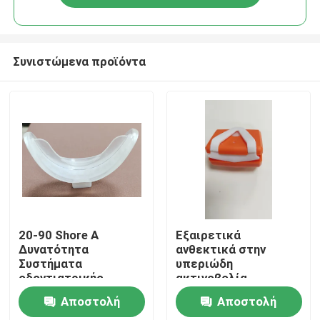
Συνιστώμενα προϊόντα
Σπίτι
20-90 Shore Α
Εξαιρετικά
Δυνατότητα
ανθεκτικά στην
Συστήματα
υπεριώδη
Σχετικά με εμάς
οδοντιατρικής
ακτινοβολία
συσκευής σε
εξαρτήματα από
Αποστολή
Αποστολή
σιλικόνη με
καουτσούκ σιλικόνης
Επαφές