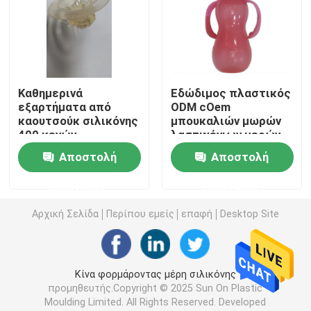
Φόρμα ρίψεων κύβων
Εξαρτήματα από καουτσούκ σιλικόνης
Καθημερινά
Εδώδιμος πλαστικός
εξαρτήματα από
ODM cOem
καουτσούκ σιλικόνης
μπουκαλιών μωρών
Φόρμα εγχύσεων σιλικόνης
400 κενών
λαστιχένιων μερών
σιλικόνης σχεδίου
Αποστολή
Αποστολή
φορμών κ.λπ.
Μέρη τηλεπικοινωνιών
ερώτησης
ερώτησης
Πλαστικά ιατρικά μέρη σχηματοποίησης εγχύσεων
Αρχική Σελίδα
Περίπου εμείς
επαφή
Desktop Site
Μέρη οικιακών συσκευών
Κίνα φορμάροντας μέρη σιλικόνης
προμηθευτής.Copyright © 2025 Sun On Plastic
Ηλεκτρονικά ανταλλακτικά
Moulding Limited. All Rights Reserved. Developed