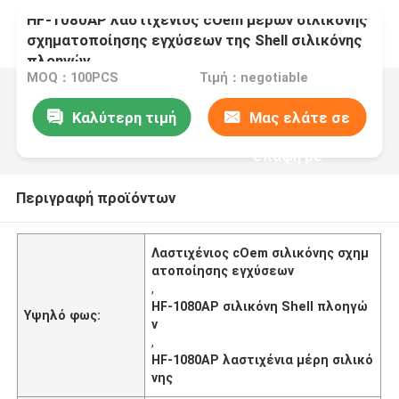
HF-1080AP λαστιχένιος cOem μερών σιλικόνης
σχηματοποίησης εγχύσεων της Shell σιλικόνης
πλοηγών
MOQ：100PCS
Τιμή：negotiable
Καλύτερη τιμή
Μας ελάτε σε
επαφή με
Περιγραφή προϊόντων
Λαστιχένιος cOem σιλικόνης σχημ
ατοποίησης εγχύσεων
,
HF-1080AP σιλικόνη Shell πλοηγώ
Υψηλό φως:
ν
,
HF-1080AP λαστιχένια μέρη σιλικό
νης