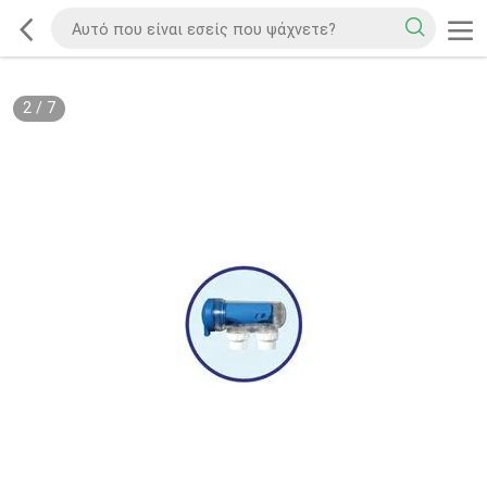
2
/
7