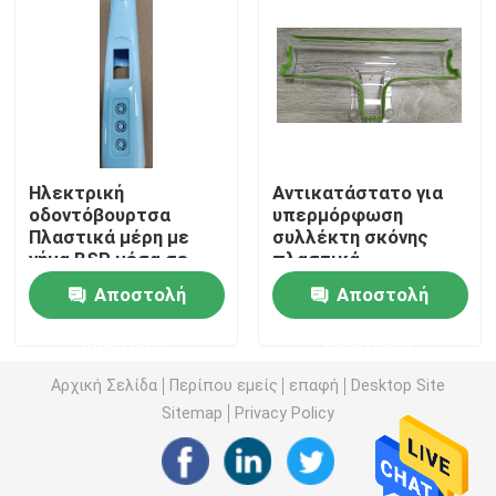
Μέρη υλικού ακρίβειας
Μέρη ρίψεων κύβων
Ηλεκτρική
Αντικατάστατο για
Φόρμα ρίψεων κύβων
οδοντόβουρτσα
υπερμόρφωση
Πλαστικά μέρη με
συλλέκτη σκόνης
νήμα BSP μέσα σε
πλαστικά
Εξαρτήματα από καουτσούκ σιλικόνης
μούχλα εμβολιασμού
εξαρτήματα οικιακής
Αποστολή
Αποστολή
συσκευής σύνολο
Φόρμα εγχύσεων σιλικόνης
ερώτησης
ερώτησης
Αρχική Σελίδα
Περίπου εμείς
επαφή
Desktop Site
Μέρη τηλεπικοινωνιών
Sitemap
Privacy Policy
Πλαστικά ιατρικά μέρη σχηματοποίησης εγχύσεων