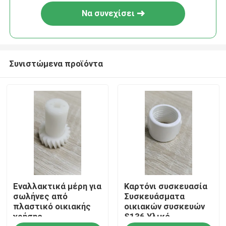
Να συνεχίσει
Συνιστώμενα προϊόντα
Αρχική Σελίδα
Εναλλακτικά μέρη για
Καρτόνι συσκευασία
Προϊόντα
σωλήνες από
Συσκευάσματα
πλαστικό οικιακής
οικιακών συσκευών
χρήσης
S136 Υλικό
Βίντεο