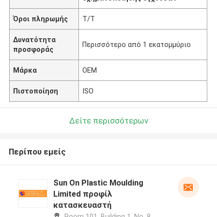
Όροι πληρωμής
T/T
Δυνατότητα
Περισσότερο από 1 εκατομμύριο
προσφοράς
Μάρκα
OEM
Πιστοποίηση
ISO
Δείτε περισσότερων
Περίπου εμείς
Sun On Plastic Moulding
Limited προφίλ
κατασκευαστή
Room 101, Building 1, No. 8,