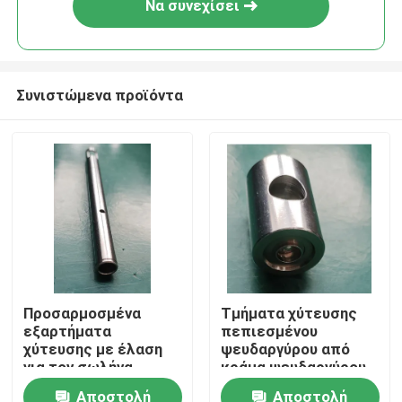
Να συνεχίσει
Συνιστώμενα προϊόντα
Αρχική Σελίδα
Προσαρμοσμένα
Τμήματα χύτευσης
εξαρτήματα
πεπιεσμένου
Προϊόντα
χύτευσης με έλαση
ψευδαργύρου από
για τον σωλήνα
κράμα ψευδαργύρου
αποδοτικότητας
με επεξεργασία CNC
Αποστολή
Αποστολή
Βίντεο