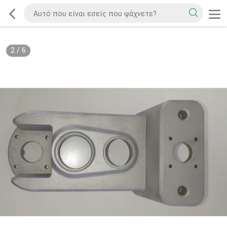
2
/
6