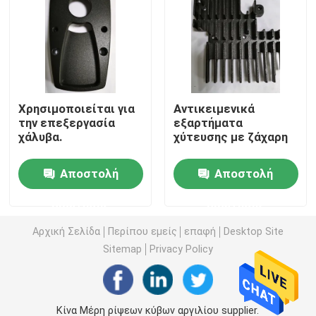
Μέρη υλικού ακρίβειας
Μέρη ρίψεων κύβων
Χρησιμοποιείται για
Αντικειμενικά
την επεξεργασία
εξαρτήματα
Φόρμα ρίψεων κύβων
χάλυβα.
χύτευσης με ζάχαρη
Εξαρτήματα από καουτσούκ σιλικόνης
Αποστολή
Αποστολή
ερώτησης
ερώτησης
Φόρμα εγχύσεων σιλικόνης
Αρχική Σελίδα
Περίπου εμείς
επαφή
Desktop Site
Sitemap
Privacy Policy
Μέρη τηλεπικοινωνιών
Πλαστικά ιατρικά μέρη σχηματοποίησης εγχύσεων
Κίνα Μέρη ρίψεων κύβων αργιλίου supplier.