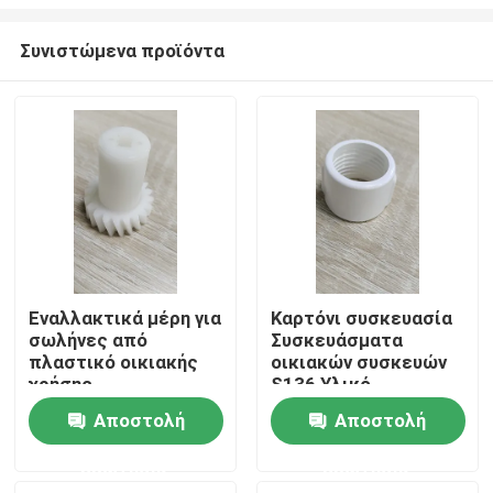
Συνιστώμενα προϊόντα
Εναλλακτικά μέρη για
Καρτόνι συσκευασία
σωλήνες από
Συσκευάσματα
Αρχική Σελίδα
πλαστικό οικιακής
οικιακών συσκευών
χρήσης
S136 Υλικό
εργαλείου PC ABS
Προϊόντα
Αποστολή
Αποστολή
Οπτικός διαχέτης
ερώτησης
ερώτησης
Βίντεο