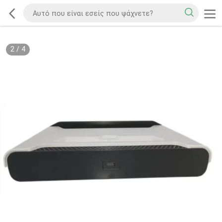
2
/
4