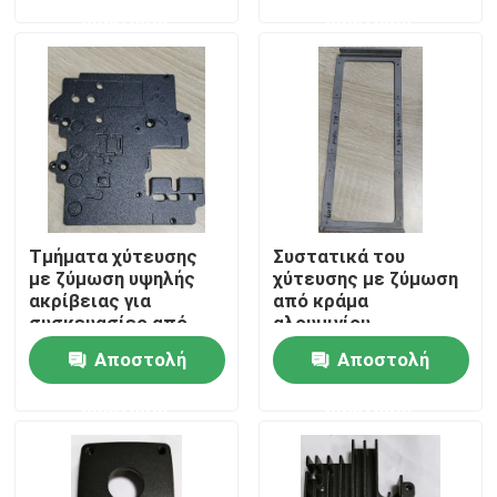
καλούπια
ερώτησης
ερώτησης
Σχετικά με εμάς
Γύρος εργοστασίων
Ποιοτικός έλεγχος
Τμήματα χύτευσης
Συστατικά του
Ζητήστε ένα απόσπασμα
με ζύμωση υψηλής
χύτευσης με ζύμωση
ακρίβειας για
από κράμα
συσκευασίες από
αλουμινίου
εξαρτήματα χυτευμένα με έγχυση
χαρτόνι ή ξύλινο
Αποστολή
Αποστολή
κουτί με επιφάνεια
ανωτισμού
ερώτησης
ερώτησης
φορμαρισμένα πλαστικό μέρη
Σχηματοποίηση εγχύσεων ακρίβειας