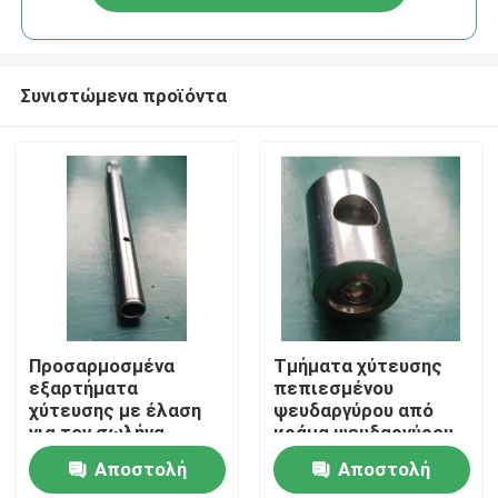
Συνιστώμενα προϊόντα
Αρχική Σελίδα
Προσαρμοσμένα
Τμήματα χύτευσης
εξαρτήματα
πεπιεσμένου
χύτευσης με έλαση
ψευδαργύρου από
Προϊόντα
για τον σωλήνα
κράμα ψευδαργύρου
αποδοτικότητας
με επεξεργασία CNC
Αποστολή
Αποστολή
παραγωγής σας
και εξατομικευμένα
Βίντεο