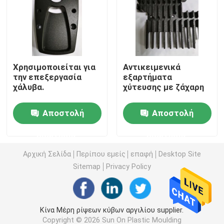
Μέρη υλικού ακρίβειας
Μέρη ρίψεων κύβων
Χρησιμοποιείται για
Αντικειμενικά
την επεξεργασία
εξαρτήματα
χάλυβα.
χύτευσης με ζάχαρη
Φόρμα ρίψεων κύβων
Αποστολή
Αποστολή
Εξαρτήματα από καουτσούκ σιλικόνης
ερώτησης
ερώτησης
Φόρμα εγχύσεων σιλικόνης
Αρχική Σελίδα
Περίπου εμείς
επαφή
Desktop Site
Sitemap
Privacy Policy
Μέρη τηλεπικοινωνιών
Κίνα Μέρη ρίψεων κύβων αργιλίου supplier.
Πλαστικά ιατρικά μέρη σχηματοποίησης εγχύσεων
Copyright © 2026 Sun On Plastic Moulding