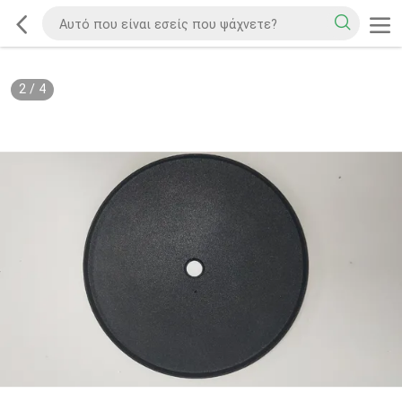
2
/
4