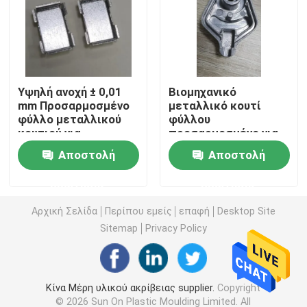
Μέρη υλικού ακρίβειας
Μέρη ρίψεων κύβων
Υψηλή ανοχή ± 0,01
Βιομηχανικό
mm Προσαρμοσμένο
μεταλλικό κουτί
φύλλο μεταλλικού
φύλλου
Φόρμα ρίψεων κύβων
κουτιού για
προσαρμοσμένο για
βιομηχανική
εφαρμογές βαριάς
Αποστολή
Αποστολή
κατασκευή
χρήσης
Εξαρτήματα από καουτσούκ σιλικόνης
ερώτησης
ερώτησης
Φόρμα εγχύσεων σιλικόνης
Αρχική Σελίδα
Περίπου εμείς
επαφή
Desktop Site
Sitemap
Privacy Policy
Μέρη τηλεπικοινωνιών
Κίνα Μέρη υλικού ακρίβειας supplier.
Copyright
Πλαστικά ιατρικά μέρη σχηματοποίησης εγχύσεων
© 2026 Sun On Plastic Moulding Limited. All