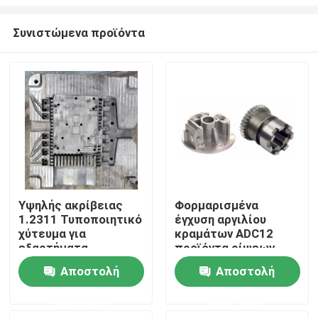
Συνιστώμενα προϊόντα
Υψηλής ακρίβειας
Φορμαρισμένα
1.2311 Τυποποιητικό
έγχυση αργιλίου
Αρχική Σελίδα
χύτευμα για
κραμάτων ADC12
εξαρτήματα
προϊόντα ρίψεων
αυτοκινήτων
κύβων αμμόστρωσης
Προϊόντα
Αποστολή
Αποστολή
ηλεκτροφορητικά
ερώτησης
ερώτησης
Βίντεο