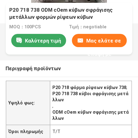
P20 718 738 ODM cOem κύβων σφράγισης
μετάλλων φορμών ρίψεων κύβων
MOQ：100PCS
Τιμή：negotiable
Καλύτερη τιμή
Μας ελάτε σε
επαφή με
Περιγραφή προϊόντων
P20 718 φόρμα ρίψεων κύβων 738
,
P20 718 738 κύβοι σφράγισης μετά
λλων
Υψηλό φως:
,
ODM cOem κύβων σφράγισης μετά
λλων
Όροι πληρωμής
T/T