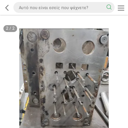
2
/
2