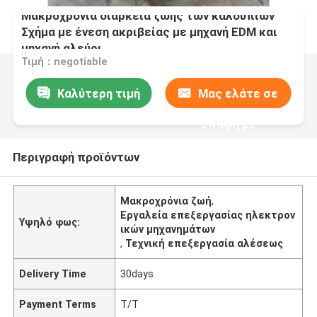
Μακροχρόνια διάρκεια ζωής των καλούπιων
Σχήμα με ένεση ακριβείας με μηχανή EDM και
μηχανή αλεύρι
Τιμή：negotiable
Καλύτερη τιμή
Μας ελάτε σε
επαφή με
Περιγραφή προϊόντων
Μακροχρόνια ζωή
,
Εργαλεία επεξεργασίας ηλεκτρον
Υψηλό φως:
ικών μηχανημάτων
,
Τεχνική επεξεργασία αλέσεως
Delivery Time
30days
Payment Terms
T/T