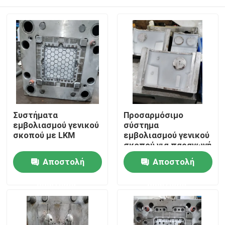
Συστήματα
Προσαρμόσιμο
εμβολιασμού γενικού
σύστημα
σκοπού με LKM
εμβολιασμού γενικού
σκοπού για παραγωγή
πολλαπλών
Σπίτι
Αποστολή
Αποστολή
κοιλότητας
ερώτησης
ερώτησης
Σχετικά με εμάς
Επαφές