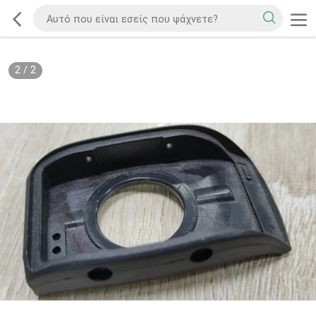
2
/
2