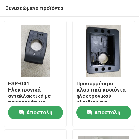
Συνιστώμενα προϊόντα
ESP-001
Προσαρμόσιμα
Ηλεκτρονικά
πλαστικά προϊόντα
ανταλλακτικά με
ηλεκτρονικού
Σπίτι
προσαρμόσιμη
κλειδιού για
σύνδεση / USB
διάφορες εφαρμογές
Αποστολή
Αποστολή
Σχετικά με εμάς
ερώτησης
ερώτησης
Επαφές