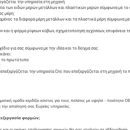
ργάζεται την υπηρεσία στη μηχανή:
ία των ειδών μερών μετάλλων και πλαστικών μερών σύμφωνα με το σχ
ας μέρη:
μένος τα διάφορα μέρη μετάλλων και τα πλαστικά μέρη σύμφωνα με 
ν και η φόρμα ρίψεων κύβων, σχηματοποίηση εγχύσεων, επιφάνεια τ
έδιο για σας σύμφωνα με την ιδέα και το δείγμα σας.
κάνει:
ε το πρωτότυπο
:
υ επεξεργάζεται την υπηρεσία Cnc που επεξεργάζεται στη μηχανή το
ματική ομάδα κερδίζει κόστος για τους πελάτες με υψηλό - ποιότητα
την απαίτησή σας Ευρείες υπηρεσίες.
επεξεργασία φορμών;
ας και οι εικόνες επεξεργασίας φορμών θα σας σταλούν σε εβδομαδιαία.