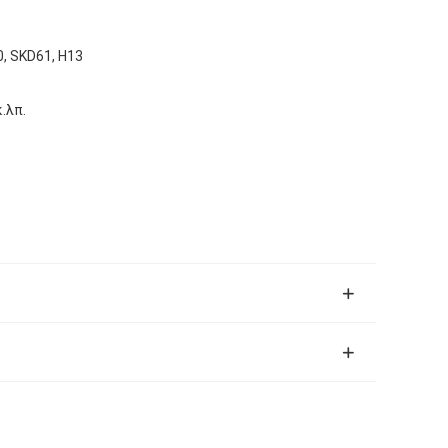
0, SKD61, H13
.λπ.