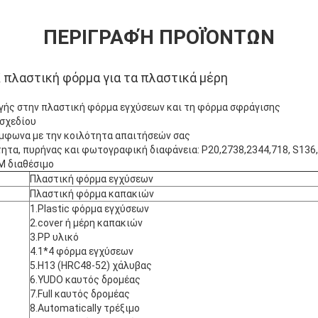
ΠΕΡΙΓΡΑΦΉ ΠΡΟΪΌΝΤΩΝ
K πλαστική φόρμα για τα πλαστικά μέρη
γής στην πλαστική φόρμα εγχύσεων και τη φόρμα σφράγισης
 σχεδίου
σύμφωνα με την κοιλότητα απαιτήσεών σας
ητα, πυρήνας και φωτογραφική διαφάνεια: P20,2738,2344,718, S136,
 διαθέσιμο
Πλαστική φόρμα εγχύσεων
Πλαστική φόρμα καπακιών
1.Plastic φόρμα εγχύσεων
2.cover ή μέρη καπακιών
3.PP υλικό
4.1*4 φόρμα εγχύσεων
5.H13 (HRC48-52) χάλυβας
6.YUDO καυτός δρομέας
7.Full καυτός δρομέας
8.Automatically τρέξιμο