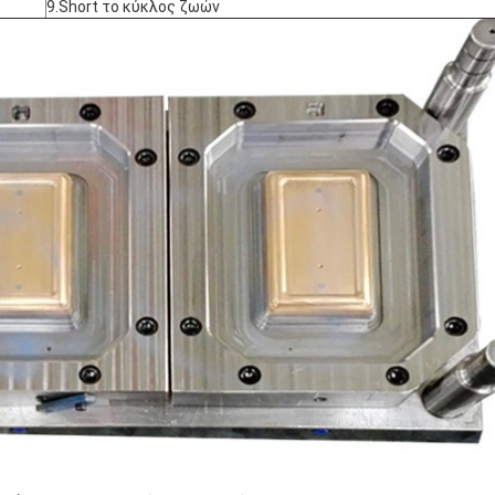
9.Short το κύκλος ζωών