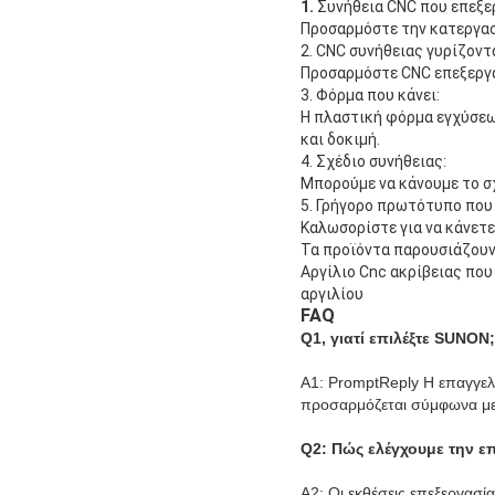
1.
Συνήθεια CNC που επεξε
Προσαρμόστε την κατεργασ
2. CNC συνήθειας γυρίζοντ
Προσαρμόστε CNC επεξεργα
3. Φόρμα που κάνει:
Η πλαστική φόρμα εγχύσεω
και δοκιμή.
4. Σχέδιο συνήθειας:
Μπορούμε να κάνουμε το σχ
5. Γρήγορο πρωτότυπο που 
Καλωσορίστε για να κάνετ
Τα προϊόντα παρουσιάζουν
Αργίλιο Cnc ακρίβειας πο
αργιλίου
FAQ
Q1, γιατί επιλέξτε SUNON;
Α1: PromptReply Η επαγγελ
προσαρμόζεται σύμφωνα με 
Q2: Πώς ελέγχουμε την 
A2: Οι εκθέσεις επεξεργασί