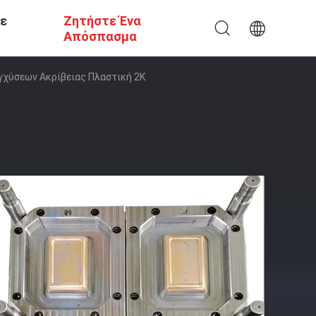
Σε
Ζητήστε Ένα
Απόσπασμα
χύσεων Ακρίβειας Πλαστική 2K