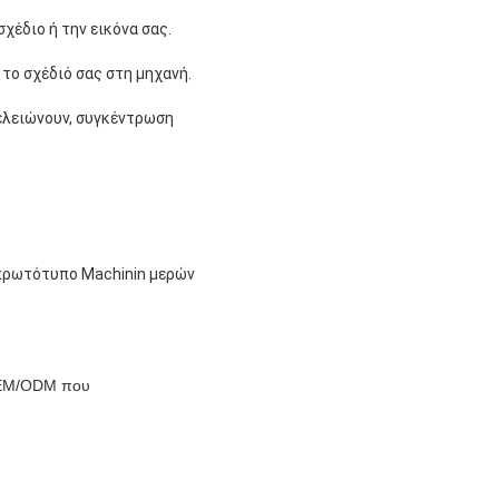
έδιο ή την εικόνα σας.
το σχέδιό σας στη μηχανή.
ελειώνουν, συγκέντρωση
 πρωτότυπο Machinin μερών
 OEM/ODM που