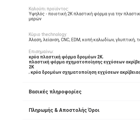
Καλούπι προϊόντος:
Υψηλός - ποιοτική 2K πλαστική φόρμα για την πλαστι
μερών
Κύριο thechnology:
Άλεση, λείανση, CNC, EDM, κοπή καλωδίων, γλυπτική, τό
Επισημαίνω:
,
κρύα πλαστική φόρμα δρομέων 2K
πλαστική φόρμα σχηματοποίησης εγχύσεων ακρίβε
2K
,
κρύα δρομέων σχηματοποίηση εγχύσεων ακρίβεια
Βασικές πληροφορίες
Πληρωμής & Αποστολής Όροι