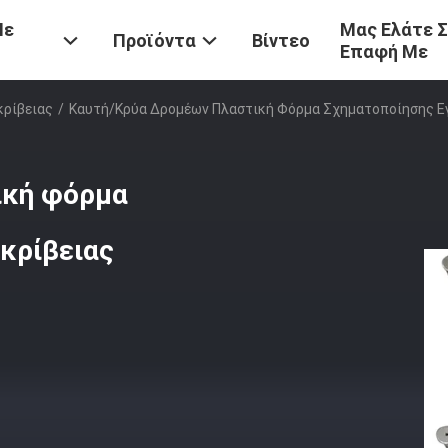
Με
Μας Ελάτε 
Προϊόντα
Βίντεο
Επαφή Με
κρίβειας
/
Καυτή/κρύα Δρομέων Πλαστική Φόρμα Σχηματοποίησης Εγ
ική φόρμα
κρίβειας