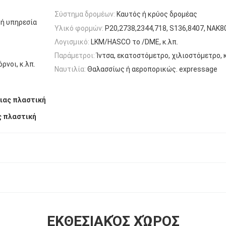
Σύστημα δρομέων:
Καυτός ή κρύος δρομέας
κή υπηρεσία
Υλικό φορμών:
P20,2738,2344,718, S136,8407, NAK8
Λογισμικό:
LKM/HASCO το /DME, κ.λπ.
Παράμετροι:
Ίντσα, εκατοστόμετρο, χιλιοστόμετρο, κ
ρνοι, κ.λπ.
Ναυτιλία:
Θαλασσίως ή αεροπορικώς. expressage
ιας πλαστική
ς πλαστική
ΕΚΘΕΣΙΑΚΌΣ ΧΏΡΟΣ