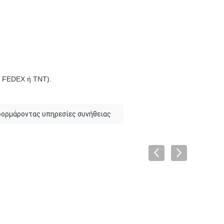
τη FEDEX ή TNT).
φορμάροντας υπηρεσίες συνήθειας