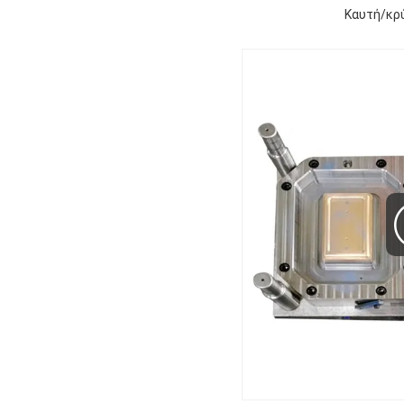
Καυτή/κρ